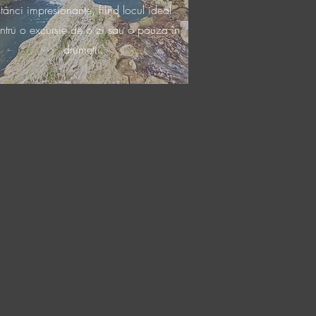
stânci impresionante, fiind locul ideal
ntru o excursie de o zi sau o pauza în
drumetii.