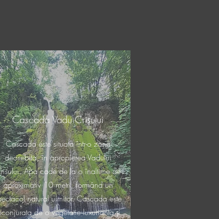
Cascada Vadu Crișului
Cascada este situata într-o zona
deosebita, în apropierea Vadului
risului. Apa cade de la o înaltime de
aproximativ 10 metri, formând un
pectacol natural uimitor. Cascada este
nconjurata de o vegetatie luxurianta și