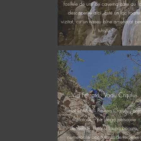
fosilele de ursi de caverna care au fo
descoperite aici. Este un loc foarte
vizitat, cu un traseu bine amenajat pen
turis
ti.
Via Ferrata - Vadu Crișului
Situat în Muntii Paurea Craiului, ofe
vizitatorilor, pe lânga peisajele
deosebite, flora si fauna bogate,
numeroase oportunitati de recreere: