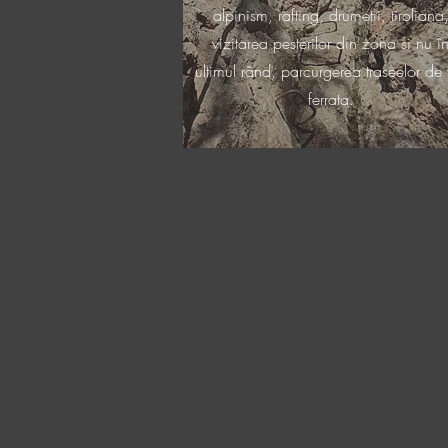
alpinism, rafting, drumetii, tiroliana
vizitarea pesterilor din zona si nu î
ultimul rând, parcurgerea traseelor de 
ferrata.