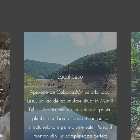
Lacul Lesu
7,
Aproape de Cabana207 se afla Lacul
or,
Lesu, un lac de acumulare situat în Munții
ii
Bihor. Acesta este un loc minunat pentru
C
te
plimbari cu barca, pescuit sau pur si
simplu relaxare pe malurile sale. Peisajul
s
tru
montan din jur completeaza perfect
î