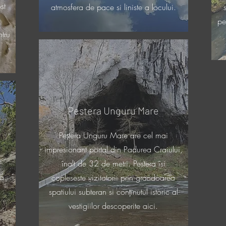
st
atmosfera de pace si liniste a locului.
pe
tru
Pestera Unguru Mare
Peștera Unguru Mare are cel mai
impresionant portal din Padurea Craiului,
înalt de 32 de metri. Pestera îsi
ra
copleseste vizitatorii prin grandoarea
spatiului subteran si conținutul istoric al
vestigiilor descoperite aici.