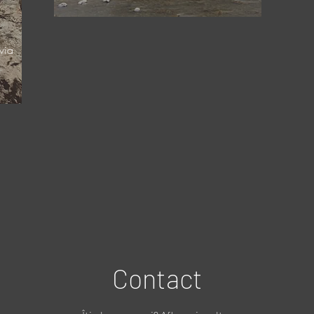
,
n
via
Contact